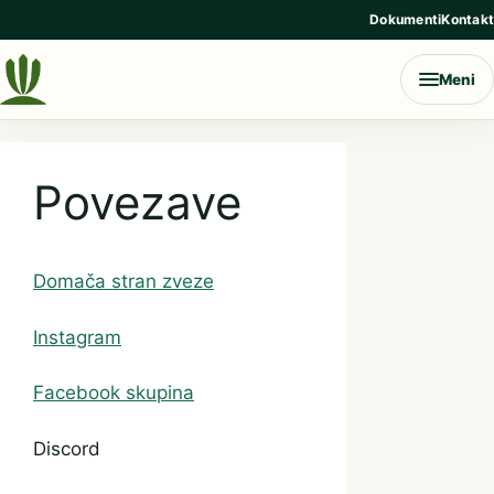
Preskoči na vsebino
Dokumenti
Kontakt
Meni
Povezave
Domača stran zveze
Instagram
Facebook skupina
Discord