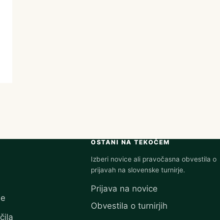
OSTANI NA TEKOČEM
Izberi novice ali pravočasna obvestila o
prijavah na slovenske turnirje.
Prijava na novice
je
Obvestila o turnirjih
čila