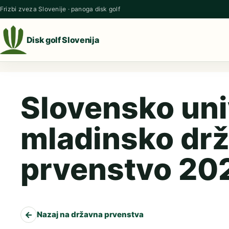
Preskoči na vsebino
Frizbi zveza Slovenije · panoga disk golf
Disk golf Slovenija
Slovensko uni
mladinsko dr
prvenstvo 20
←
Nazaj na državna prvenstva