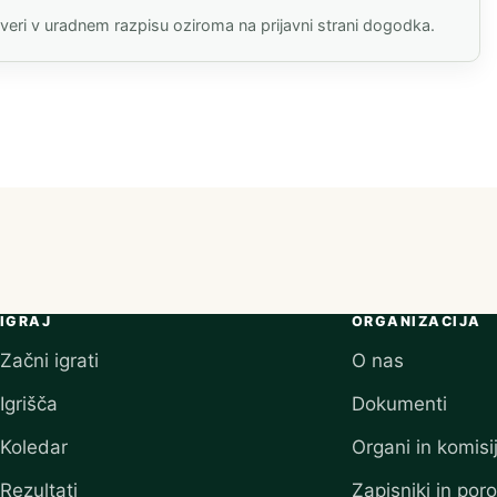
everi v uradnem razpisu oziroma na prijavni strani dogodka.
)
IGRAJ
ORGANIZACIJA
Začni igrati
O nas
Igrišča
Dokumenti
Koledar
Organi in komisi
Rezultati
Zapisniki in poro