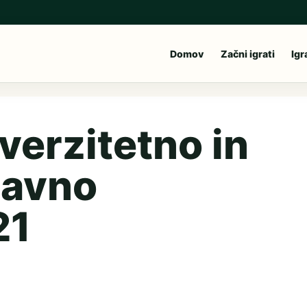
Domov
Začni igrati
Igr
verzitetno in
žavno
21