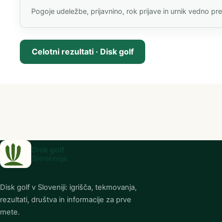
Pogoje udeležbe, prijavnino, rok prijave in urnik vedno pr
Celotni rezultati · Disk golf
(FZS PDF, odpre se v novem zavihku
Disk golf
Slovenija
Disk golf v Sloveniji: igrišča, tekmovanja,
rezultati, društva in informacije za prve
mete.