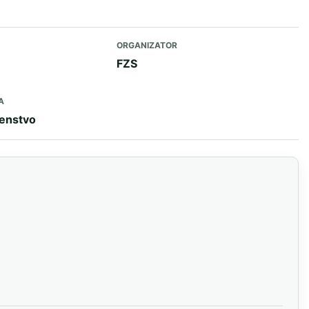
ORGANIZATOR
FZS
A
venstvo