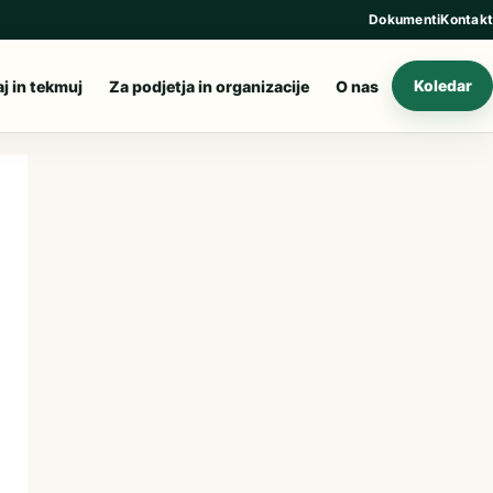
Dokumenti
Kontakt
aj in tekmuj
Za podjetja in organizacije
O nas
Koledar