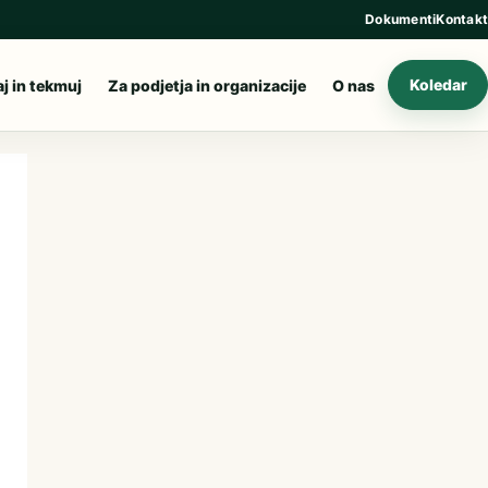
Dokumenti
Kontakt
aj in tekmuj
Za podjetja in organizacije
O nas
Koledar