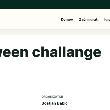
Domov
Začni igrati
Igr
ween challange
ORGANIZATOR
Bostjan Babic