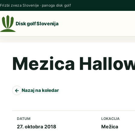
Preskoči na vsebino
Frizbi zveza Slovenije · panoga disk golf
Disk golf Slovenija
Mezica Hallo
←
Nazaj na koledar
DATUM
LOKACIJA
27. oktobra 2018
Mežica