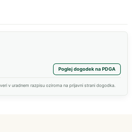
Poglej dogodek na PDGA
(odpre se v novem 
everi v uradnem razpisu oziroma na prijavni strani dogodka.