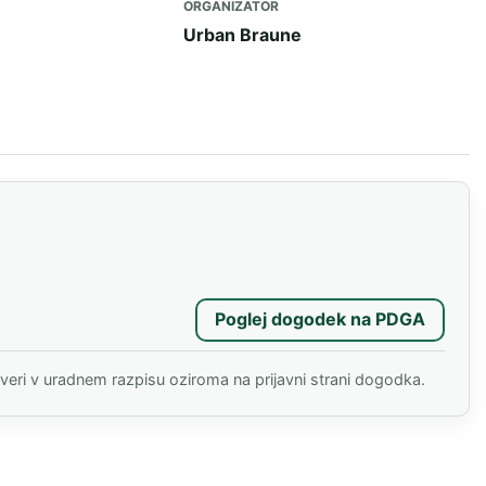
ORGANIZATOR
Urban Braune
Poglej dogodek na PDGA
(odpre se v novem 
everi v uradnem razpisu oziroma na prijavni strani dogodka.