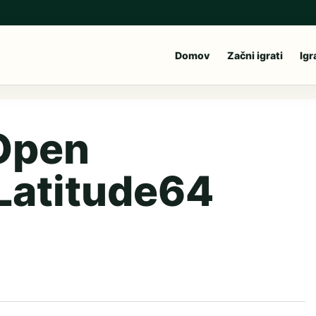
Domov
Začni igrati
Igr
 Open
Latitude64