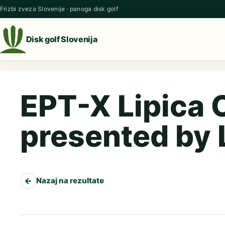
Preskoči na vsebino
Frizbi zveza Slovenije · panoga disk golf
Disk golf Slovenija
EPT-X Lipica
presented by 
←
Nazaj na rezultate