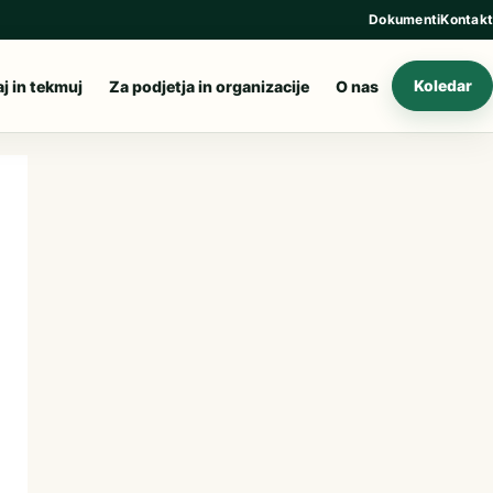
Dokumenti
Kontakt
aj in tekmuj
Za podjetja in organizacije
O nas
Koledar