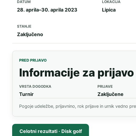
DATUM
LOKACIJA
28. aprila–30. aprila 2023
Lipica
STANJE
Zaključeno
PRED PRIJAVO
Informacije za prijavo
VRSTA DOGODKA
PRIJAVE
Turnir
Zaključene
Pogoje udeležbe, prijavnino, rok prijave in urnik vedno pr
Celotni rezultati · Disk golf
(PDGA, odpre se v novem zavihku)