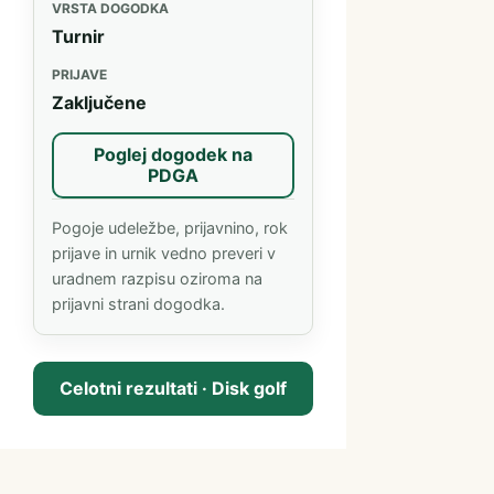
VRSTA DOGODKA
Turnir
PRIJAVE
Zaključene
Poglej dogodek na
(odpre se v novem zavihku)
PDGA
Pogoje udeležbe, prijavnino, rok
prijave in urnik vedno preveri v
uradnem razpisu oziroma na
prijavni strani dogodka.
Celotni rezultati · Disk golf
(PDGA, odpre se v novem zavihku)