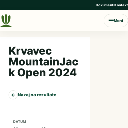
Preskoči na vsebino
Dokumenti
Kontakt
Meni
Krvavec
MountainJac
k Open 2024
←
Nazaj na rezultate
DATUM