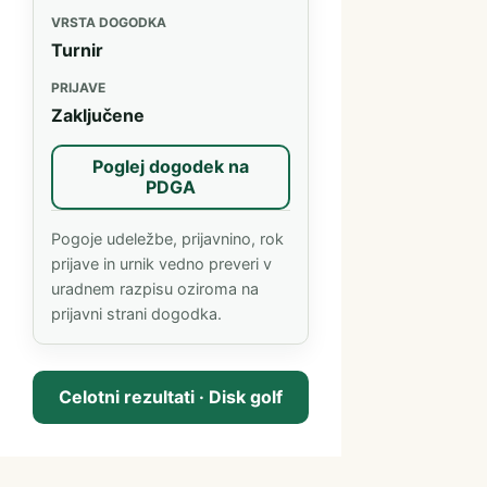
VRSTA DOGODKA
Turnir
PRIJAVE
Zaključene
Poglej dogodek na
(odpre se v novem zavihku)
PDGA
Pogoje udeležbe, prijavnino, rok
prijave in urnik vedno preveri v
uradnem razpisu oziroma na
prijavni strani dogodka.
Celotni rezultati · Disk golf
(PDGA, odpre se v novem zavihku)