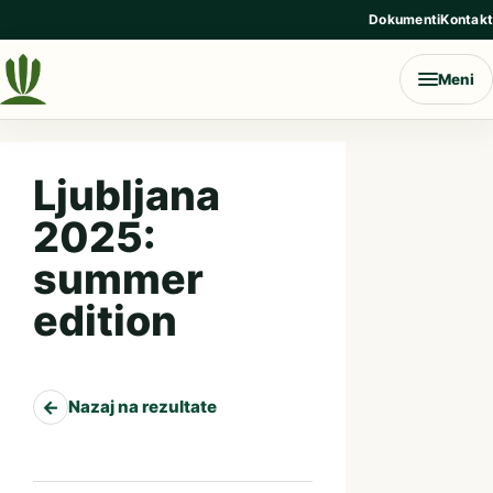
Preskoči na vsebino
Dokumenti
Kontakt
Meni
Ljubljana
2025:
summer
edition
←
Nazaj na rezultate