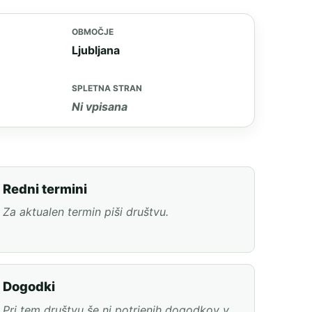
OBMOČJE
Ljubljana
SPLETNA STRAN
Ni vpisana
Redni termini
Za aktualen termin piši društvu.
Dogodki
Pri tem društvu še ni potrjenih dogodkov v