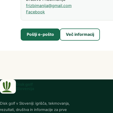
frizbimanija@gmail.com
Facebook
Pošlji e-pošto
Več informacij
(odpre se v nov
Disk golf
Slovenija
Disk golf v Sloveniji: igrišča, tekmovanja,
rezultati, društva in informacije za prve