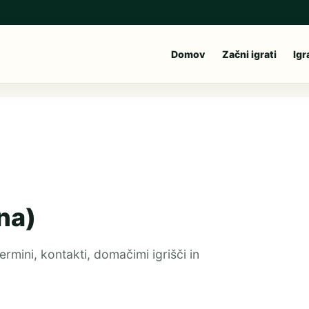
Domov
Začni igrati
Igr
na)
termini, kontakti, domačimi igrišči in