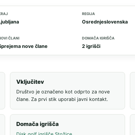
KRAJ
REGIJA
Ljubljana
Osrednjeslovenska
NOVI ČLANI
DOMAČA IGRIŠČA
Sprejema nove člane
2 igrišči
Vključitev
Društvo je označeno kot odprto za nove
člane. Za prvi stik uporabi javni kontakt.
Domača igrišča
Disk golf igrišče Stožice