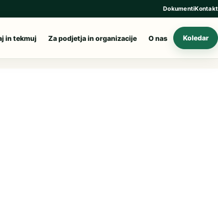
Dokumenti
Kontakt
aj in tekmuj
Za podjetja in organizacije
O nas
Koledar