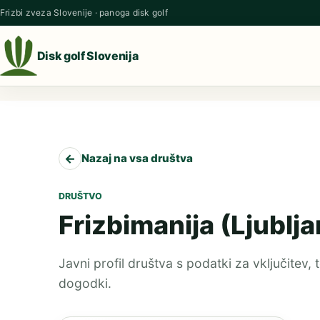
Preskoči na vsebino
Frizbi zveza Slovenije · panoga disk golf
Disk golf Slovenija
←
Nazaj na vsa društva
DRUŠTVO
Frizbimanija (Ljublja
Javni profil društva s podatki za vključitev, 
dogodki.