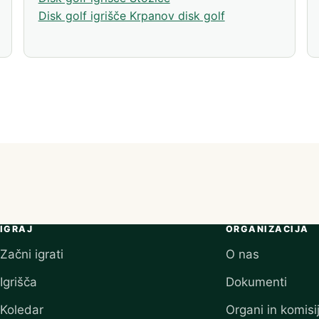
Disk golf igrišče Krpanov disk golf
em zavihku)
IGRAJ
ORGANIZACIJA
Začni igrati
O nas
Igrišča
Dokumenti
Koledar
Organi in komisi