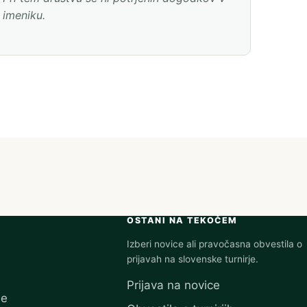
imeniku.
OSTANI NA TEKOČEM
Izberi novice ali pravočasna obvestila o
prijavah na slovenske turnirje.
Prijava na novice
je