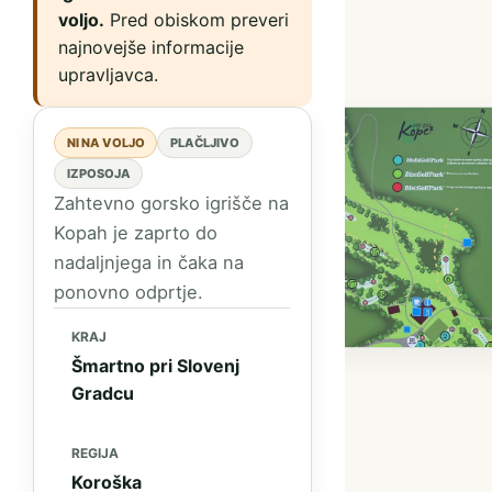
voljo.
Pred obiskom preveri
najnovejše informacije
upravljavca.
NI NA VOLJO
PLAČLJIVO
IZPOSOJA
Zahtevno gorsko igrišče na
Kopah je zaprto do
nadaljnjega in čaka na
ponovno odprtje.
KRAJ
Šmartno pri Slovenj
Gradcu
REGIJA
Koroška