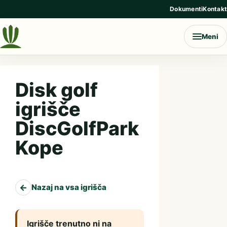
Preskoči na vsebino
Dokumenti
Kontakt
Meni
Disk golf
igrišče
DiscGolfPark
Kope
←
Nazaj na vsa igrišča
Igrišče trenutno ni na