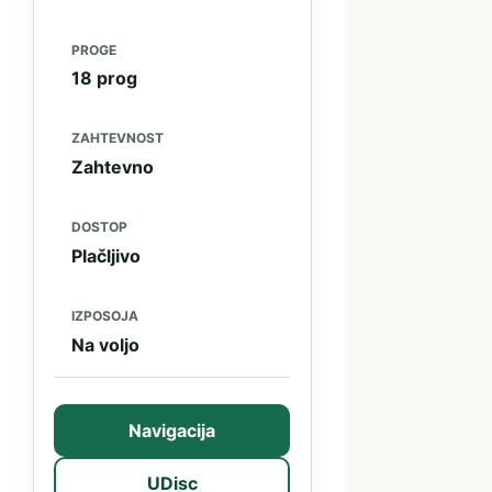
PROGE
18 prog
ZAHTEVNOST
Zahtevno
DOSTOP
Plačljivo
IZPOSOJA
Na voljo
Navigacija
(odpre se v novem zavihku)
UDisc